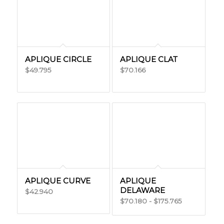
APLIQUE CIRCLE
APLIQUE CLAT
49.795
70.166
$
$
APLIQUE CURVE
APLIQUE
DELAWARE
42.940
$
Rango
70.180
-
175.765
$
$
de