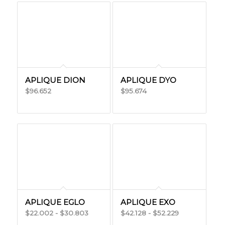
precios:
desde
$70.180
hasta
$175.765
APLIQUE DION
APLIQUE DYO
96.652
95.674
$
$
APLIQUE EGLO
APLIQUE EXO
Rango
Rango
22.002
-
30.803
42.128
-
52.229
$
$
$
$
de
de