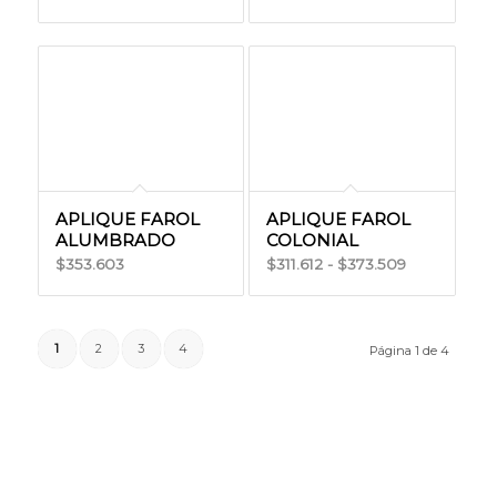
precios:
precios:
desde
desde
$22.002
$42.128
hasta
hasta
$30.803
$52.229
APLIQUE FAROL
APLIQUE FAROL
ALUMBRADO
COLONIAL
Rango
353.603
311.612
-
373.509
$
$
$
de
precios:
desde
1
2
3
4
Página 1 de 4
$311.612
hasta
$373.509