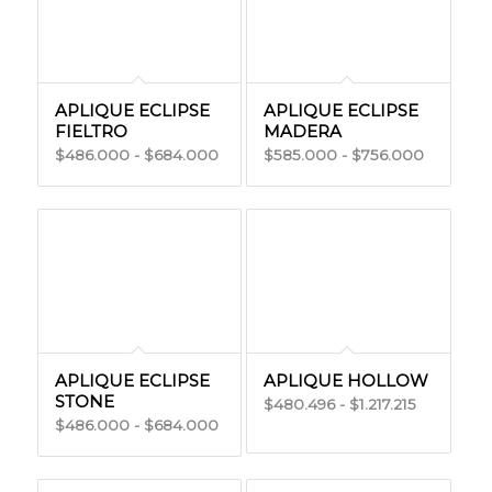
$693.00
APLIQUE ECLIPSE
APLIQUE ECLIPSE
FIELTRO
MADERA
Rango
Rango
486.000
-
684.000
585.000
-
756.000
$
$
$
$
de
de
precios:
precios:
desde
desde
$486.000
$585.00
hasta
hasta
$684.000
$756.00
APLIQUE ECLIPSE
APLIQUE HOLLOW
STONE
Rango
480.496
-
1.217.215
$
$
Rango
486.000
-
684.000
$
$
de
de
precios:
precios:
desde