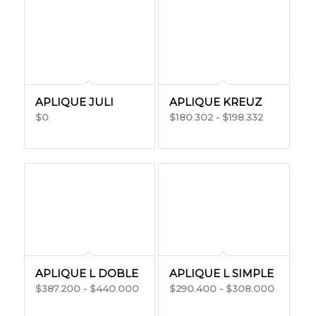
desde
$480.496
$486.000
hasta
hasta
$1.217.215
$684.000
APLIQUE JULI
APLIQUE KREUZ
Rango
0
180.302
-
198.332
$
$
$
de
precios:
desde
$180.302
hasta
$198.332
APLIQUE L DOBLE
APLIQUE L SIMPLE
Rango
Rango
387.200
-
440.000
290.400
-
308.000
$
$
$
$
de
de