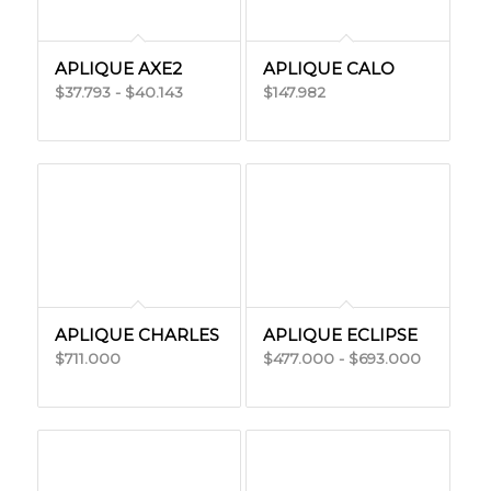
APLIQUE AXE2
APLIQUE CALO
Rango
37.793
-
40.143
147.982
$
$
$
de
precios:
desde
$37.793
hasta
$40.143
APLIQUE CHARLES
APLIQUE ECLIPSE
Rango
711.000
477.000
-
693.000
$
$
$
de
precios:
desde
$477.000
hasta