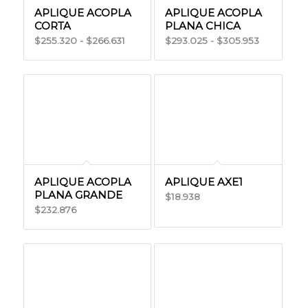
APLIQUE ACOPLA
APLIQUE ACOPLA
CORTA
PLANA CHICA
Rango
Rango
255.320
-
266.631
293.025
-
305.953
$
$
$
$
de
de
precios:
precios:
desde
desde
$255.320
$293.025
hasta
hasta
$266.631
$305.953
APLIQUE ACOPLA
APLIQUE AXE1
PLANA GRANDE
18.938
$
232.876
$