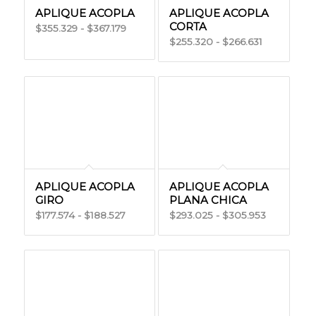
APLIQUE ACOPLA
APLIQUE ACOPLA
CORTA
Rango
355.329
-
367.179
$
$
Rango
255.320
-
266.631
$
$
de
de
precios:
precios:
desde
desde
$355.329
$255.320
hasta
hasta
$367.179
$266.631
APLIQUE ACOPLA
APLIQUE ACOPLA
GIRO
PLANA CHICA
Rango
Rango
177.574
-
188.527
293.025
-
305.953
$
$
$
$
de
de
precios:
precios:
desde
desde
$177.574
$293.025
hasta
hasta