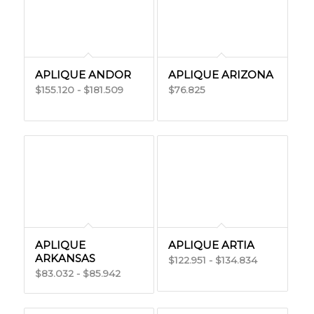
APLIQUE ANDOR
APLIQUE ARIZONA
Rango
155.120
-
181.509
76.825
$
$
$
de
precios:
desde
$155.120
hasta
$181.509
APLIQUE
APLIQUE ARTIA
ARKANSAS
Rango
122.951
-
134.834
$
$
Rango
83.032
-
85.942
$
$
de
de
precios:
precios:
desde