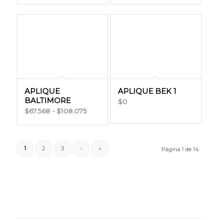
APLIQUE
APLIQUE BEK 1
BALTIMORE
0
$
Rango
67.568
-
108.075
$
$
de
precios:
desde
1
2
3
›
»
Página 1 de 14
$67.568
hasta
$108.075