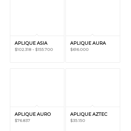
desde
$122.951
$83.032
hasta
hasta
$134.834
$85.942
APLIQUE ASIA
APLIQUE AURA
Rango
102.318
-
155.700
616.000
$
$
$
de
precios:
desde
$102.318
hasta
$155.700
APLIQUE AURO
APLIQUE AZTEC
76.837
35.150
$
$