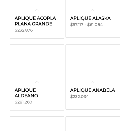
$188.527
$305.953
APLIQUE ACOPLA
APLIQUE ALASKA
PLANA GRANDE
Rango
57.117
-
61.084
$
$
232.876
$
de
precios:
desde
$57.117
hasta
$61.084
APLIQUE
APLIQUE ANABELA
ALDEANO
232.034
$
281.260
$