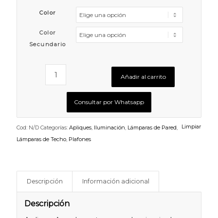
precios:
Color
desde
$255.320
Color
hasta
Secundario
$266.631
Añadir al carrito
Consultar por Whatsapp
Limpiar
Cod:
N/D
Categorías:
Apliques
,
Iluminación
,
Lámparas de Pared
,
Lámparas de Techo
,
Plafones
Descripción
Información adicional
Descripción