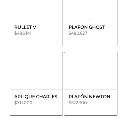
RULLET V
PLAFÓN GHOST
$
486.141
$
490.627
APLIQUE CHARLES
PLAFÓN NEWTON
$
711.000
$
522.300