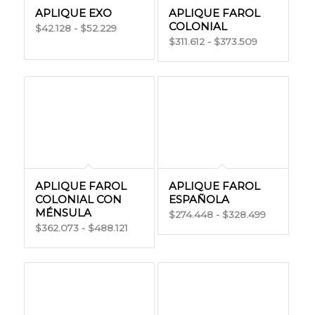
APLIQUE EXO
APLIQUE FAROL
COLONIAL
Rango
42.128
-
52.229
$
$
Rango
311.612
-
373.509
$
$
de
de
precios:
precios:
desde
desde
$42.128
$311.612
hasta
hasta
$52.229
$373.509
APLIQUE FAROL
APLIQUE FAROL
COLONIAL CON
ESPAÑOLA
MÉNSULA
Rango
274.448
-
328.499
$
$
Rango
362.073
-
488.121
$
$
de
de
precios:
precios:
desde
desde
$274.448
$362.073
hasta
hasta