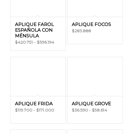
$328.499
$488.121
APLIQUE FAROL
APLIQUE FOCOS
ESPAÑOLA CON
283.888
$
MÉNSULA
Rango
420.751
-
596.194
$
$
de
precios:
desde
$420.751
hasta
$596.194
APLIQUE FRIDA
APLIQUE GROVE
Rango
Rango
119.700
-
171.000
36.590
-
58.614
$
$
$
$
de
de
precios:
precios:
desde
desde