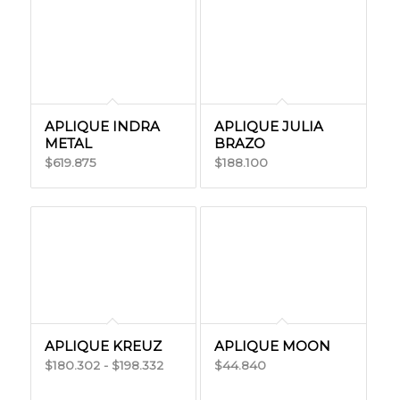
$119.700
$36.590
hasta
hasta
$171.000
$58.614
APLIQUE INDRA
APLIQUE JULIA
METAL
BRAZO
619.875
188.100
$
$
APLIQUE KREUZ
APLIQUE MOON
Rango
180.302
-
198.332
44.840
$
$
$
de