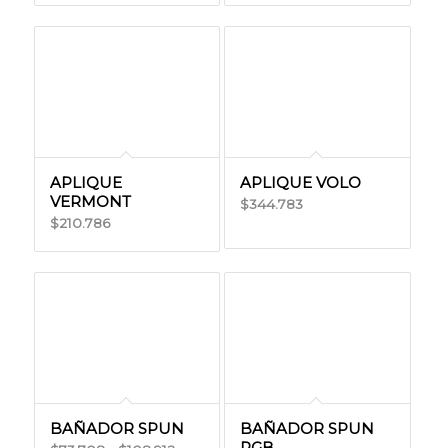
precios:
desde
$180.302
hasta
$198.332
APLIQUE
APLIQUE VOLO
VERMONT
344.783
$
210.786
$
BAÑADOR SPUN
BAÑADOR SPUN
RGB