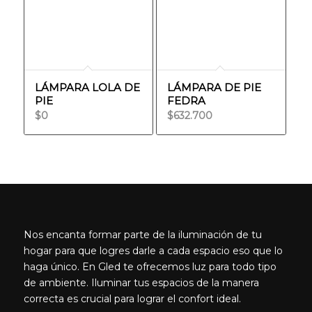
hasta
$235.814
LÁMPARA LOLA DE
LÁMPARA DE PIE
PIE
FEDRA
$
0
$
632.700
Nos encanta formar parte de la iluminación de tu
hogar para que logres darle a cada espacio eso que lo
haga único. En Gled te ofrecemos luz para todo tipo
de ambiente. Iluminar tus espacios de la manera
correcta es crucial para lograr el confort ideal.