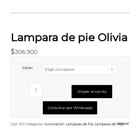
Lampara de pie Olivia
$
306.900
Color
Añadir al carrito
Consultar por Whatsapp
Limpiar
Cod:
N/D
Categorías:
Iluminación
,
Lámparas de Pie
,
Lámparas de Piso