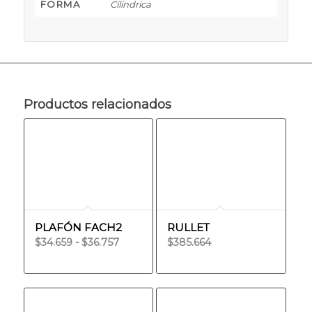
FORMA
Cilíndrica
Productos relacionados
PLAFÓN FACH2
RULLET
Rango
$
34.659
-
$
36.757
$
385.664
de
precios:
desde
$34.659