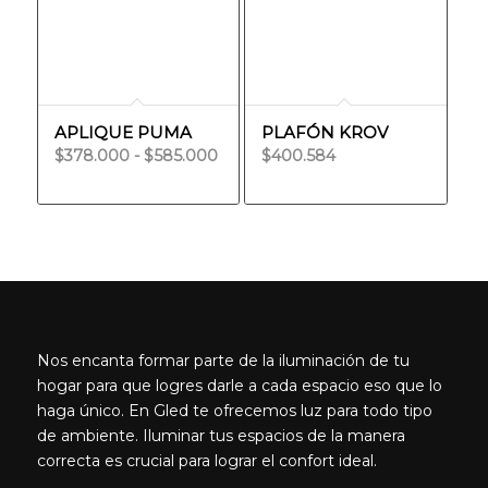
hasta
$36.757
APLIQUE PUMA
PLAFÓN KROV
Rango
$
378.000
-
$
585.000
$
400.584
de
precios:
desde
$378.000
hasta
$585.000
Nos encanta formar parte de la iluminación de tu
hogar para que logres darle a cada espacio eso que lo
haga único. En Gled te ofrecemos luz para todo tipo
de ambiente. Iluminar tus espacios de la manera
correcta es crucial para lograr el confort ideal.